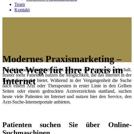
Team
Kontakt
Modernes Praxismarketing –
Neue Wege für Ihre Praxis im
Das Informationszeitalter macht auch vor der Arztpraxis nicht halt.
Immer mehr Patienten nutzen die Möglichkeit, die das Internet in der
Internet
Behandler-Suche bietet. Während in der Vergangenheit die Suche
nach einem Arzt oder Therapeuten in erster Linie in den Gelben
Seiten oder einem gedruckten Arztverzeichnis stattfand, suchen
heute viele Patienten im Internet und nutzen hier den Service, den
Arzt-Suche-Internetportale anbieten.
Patienten suchen Sie über Online-
Suchmaschinen