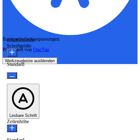
Barrierefreiheitsanpassungen
Inhaltsmodule
Schriftgröße
Präsentiert von
OneTap
Werkzeugleiste ausblenden
Standard
Lesbare Schrift
Zeilenhöhe
Standard